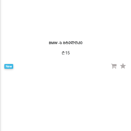
BMW -ს ბრელოკი
15
New