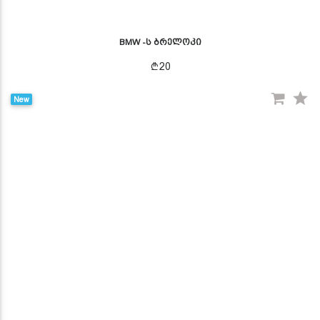
BMW -ს ბრელოკი
20
New