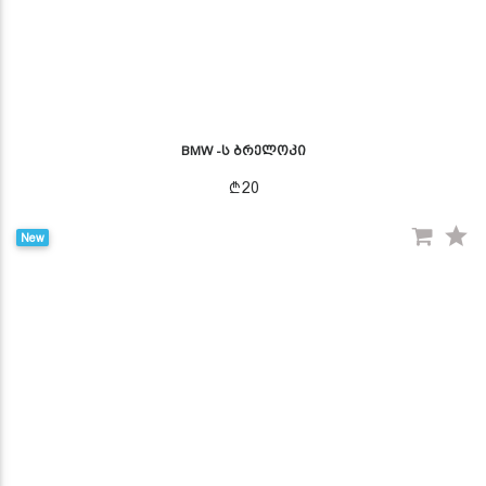
BMW -ს ბრელოკი
20
New