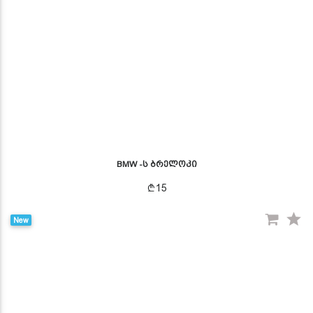
BMW -ს ბრელოკი
15
New